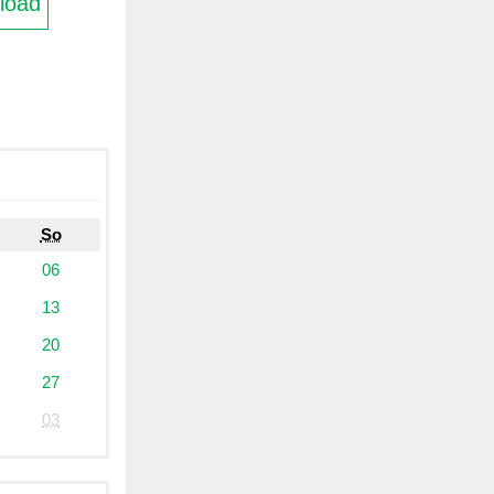
load
So
06
13
20
27
03