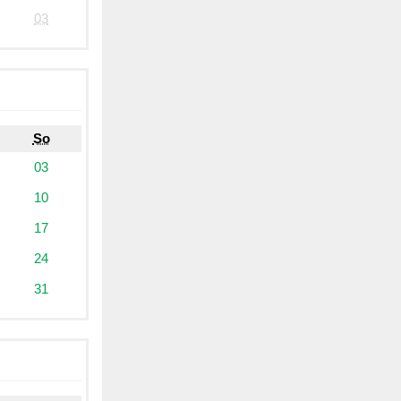
03
So
03
10
17
24
31