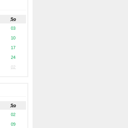
So
03
10
17
24
02
So
02
09