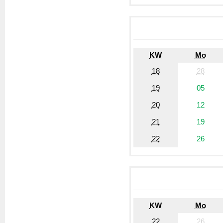
KW
Mo
18
28
19
05
20
12
21
19
22
26
KW
Mo
22
26