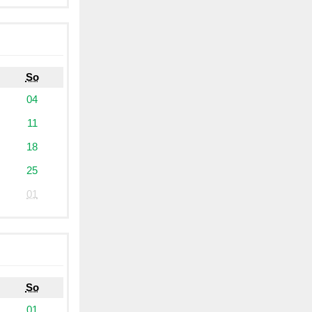
So
04
11
18
25
01
So
01