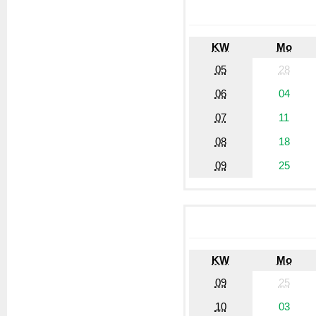
KW
Mo
05
28
06
04
07
11
08
18
09
25
KW
Mo
09
25
10
03