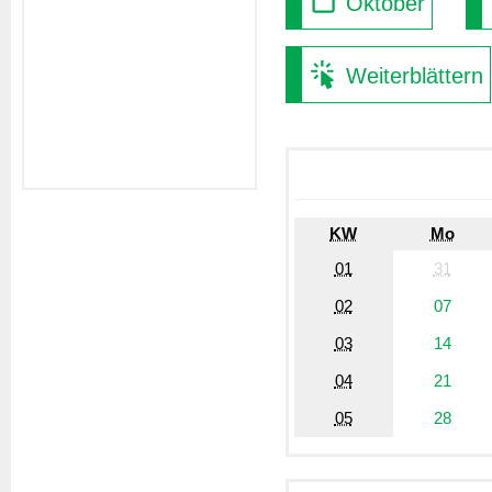
Oktober
Weiterblättern
KW
Mo
01
31
02
07
03
14
04
21
05
28