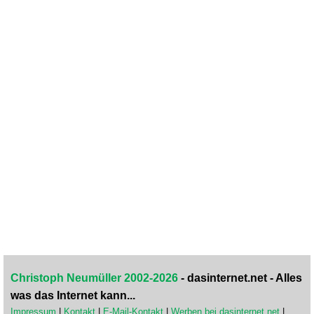
Christoph Neumüller 2002-2026
- dasinternet.net - Alles
was das Internet kann...
Impressum
|
Kontakt
|
E-Mail-Kontakt
|
Werben bei dasinternet.net
|