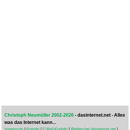
Christoph Neumüller 2002-2026
- dasinternet.net - Alles
was das Internet kann...
Impressum
|
Kontakt
|
E-Mail-Kontakt
|
Werben bei dasinternet.net
|