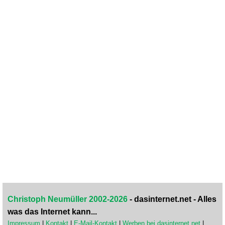
Christoph Neumüller 2002-2026
- dasinternet.net - Alles
was das Internet kann...
Impressum
|
Kontakt
|
E-Mail-Kontakt
|
Werben bei dasinternet.net
|