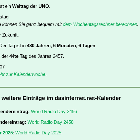
st ein
Welttag der UNO
.
nstag
e können Sie ganz bequem mit
dem Wochentagsrechner berechnen
.
r Zukunft.
er Tag ist in
430 Jahren, 6 Monaten, 6 Tagen
t der
44te Tag
des Jahres 2457.
 07
hr zur Kalenderwoche
.
 weitere Einträge im dasinternet.net-Kalender
lendereintrag:
World Radio Day 2456
ndereintrag:
World Radio Day 2458
r 2025
:
World Radio Day 2025