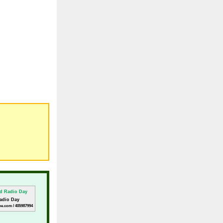
adio Day
be.com / 405987994