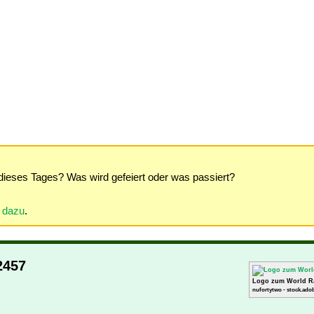
dieses Tages? Was wird gefeiert oder was passiert?
r dazu
.
2457
Logo zum World R
nufortytwo - stock.ado