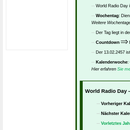
World Radio Day i
Wochentag
: Die
Weitere Wochentag
Der Tag liegt in de
Countdown
D
Der 13.02.2457 is
Kalenderwoche
:
Hier erfahren
Sie me
World Radio Day -
Vorheriger Ka
Nächster Kale
Vorletztes Jah