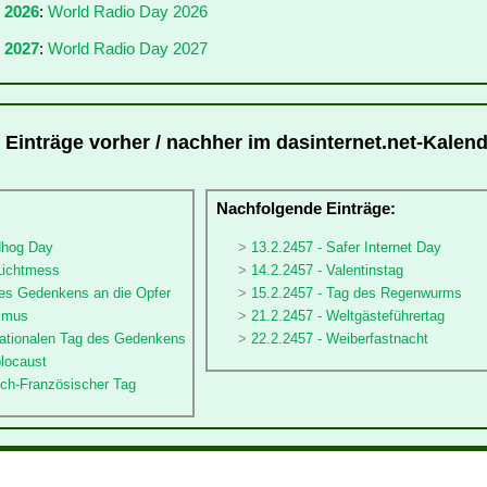
r 2026
:
World Radio Day 2026
 2027
:
World Radio Day 2027
 Einträge vorher / nachher im dasinternet.net-Kalend
:
Nachfolgende Einträge:
dhog Day
13.2.2457 - Safer Internet Day
 Lichtmess
14.2.2457 - Valentinstag
des Gedenkens an die Opfer
15.2.2457 - Tag des Regenwurms
ismus
21.2.2457 - Weltgästeführertag
rnationalen Tag des Gedenkens
22.2.2457 - Weiberfastnacht
olocaust
sch-Französischer Tag