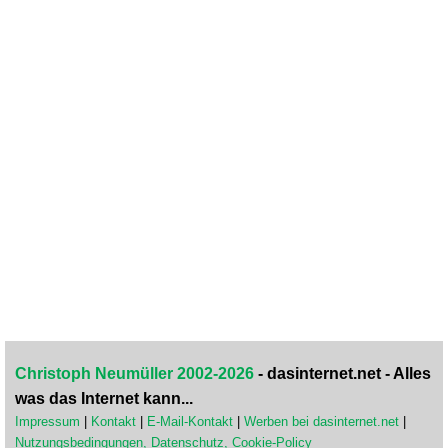
Christoph Neumüller 2002-2026
- dasinternet.net - Alles
was das Internet kann...
Impressum
|
Kontakt
|
E-Mail-Kontakt
|
Werben bei dasinternet.net
|
Nutzungsbedingungen, Datenschutz, Cookie-Policy