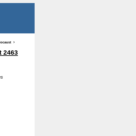
locaust
t 2463
es