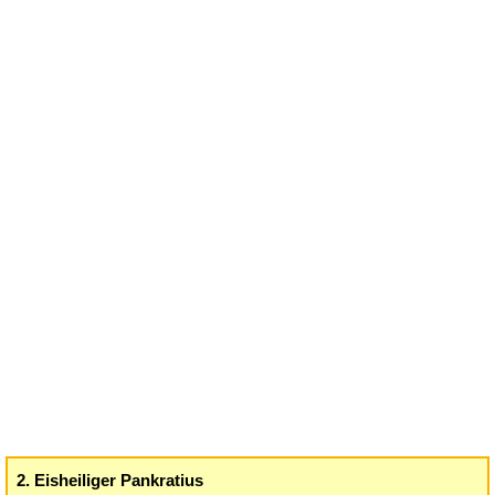
2. Eisheiliger Pankratius