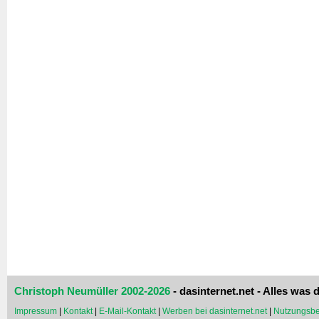
Christoph Neumüller 2002-2026
- dasinternet.net - Alles was d
Impressum
|
Kontakt
|
E-Mail-Kontakt
|
Werben bei dasinternet.net
|
Nutzungsbe