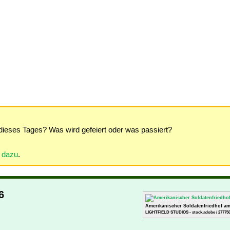
dieses Tages? Was wird gefeiert oder was passiert?
r dazu
.
6
Amerikanischer Soldatenfriedhof a
LIGHTFIELD STUDIOS - stock.adobe / 27775