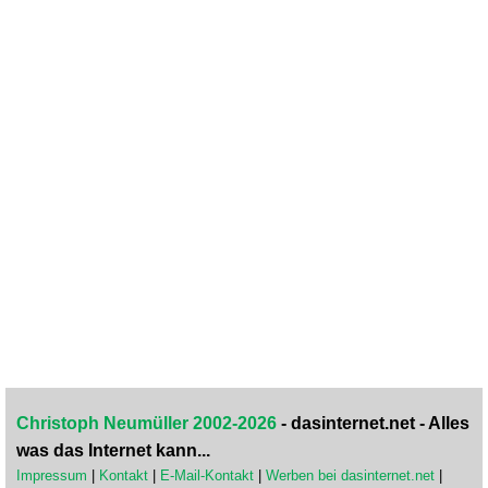
Christoph Neumüller 2002-2026
- dasinternet.net - Alles
was das Internet kann...
Impressum
|
Kontakt
|
E-Mail-Kontakt
|
Werben bei dasinternet.net
|