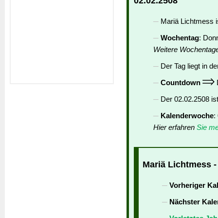
02.02.2508
Mariä Lichtmess i
Wochentag
: Don
Weitere Wochentag
Der Tag liegt in de
Countdown
D
Der 02.02.2508 is
Kalenderwoche
:
Hier erfahren
Sie me
Mariä Lichtmess -
Vorheriger Ka
Nächster Kale