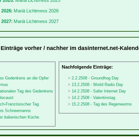
r 2025
:
Mariä Lichtmess 2025
r 2026
:
Mariä Lichtmess 2026
 2027
:
Mariä Lichtmess 2027
 Einträge vorher / nachher im dasinternet.net-Kalend
:
Nachfolgende Einträge:
des Gedenkens an die Opfer
2.2.2508 - Groundhog Day
ismus
13.2.2508 - World Radio Day
rnationalen Tag des Gedenkens
14.2.2508 - Safer Internet Day
olocaust
14.2.2508 - Valentinstag
sch-Französischer Tag
15.2.2508 - Tag des Regenwurms
 des Schneemanns
er italienischen Küche