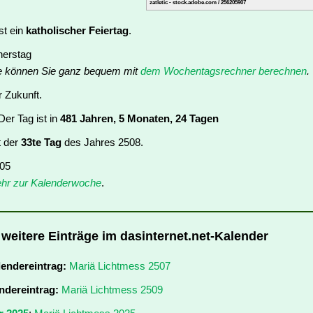
zatletic - stock.adobe.com / 256205907
st ein
katholischer Feiertag
.
nerstag
e können Sie ganz bequem mit
dem Wochentagsrechner berechnen
.
r Zukunft.
er Tag ist in
481 Jahren, 5 Monaten, 24 Tagen
t der
33te Tag
des Jahres 2508.
 05
hr zur Kalenderwoche
.
 weitere Einträge im dasinternet.net-Kalender
lendereintrag:
Mariä Lichtmess 2507
ndereintrag:
Mariä Lichtmess 2509