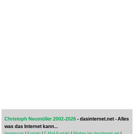
Christoph Neumüller 2002-2026
- dasinternet.net - Alles
was das Internet kann...
Impressum
|
Kontakt
|
E-Mail-Kontakt
|
Werben bei dasinternet.net
|