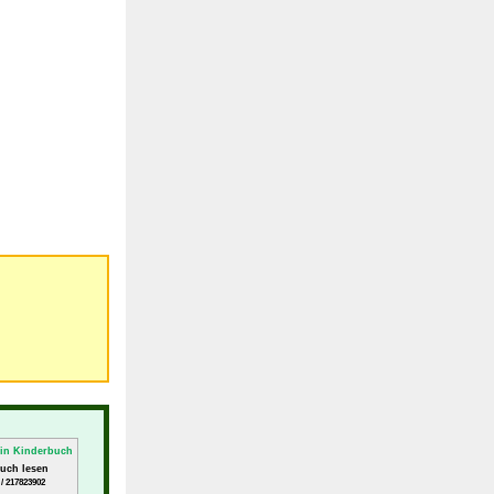
uch lesen
/ 217823902