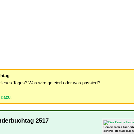
chtag
dieses Tages? Was wird gefeiert oder was passiert?
r dazu
.
inderbuchtag 2517
Gemeinsames Kinderb
standret - stock.adobe.com 