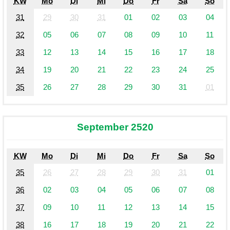
KW
Mo
Di
Mi
Do
Fr
Sa
So
31
29
30
31
01
02
03
04
32
05
06
07
08
09
10
11
33
12
13
14
15
16
17
18
34
19
20
21
22
23
24
25
35
26
27
28
29
30
31
01
September 2520
KW
Mo
Di
Mi
Do
Fr
Sa
So
35
26
27
28
29
30
31
01
36
02
03
04
05
06
07
08
37
09
10
11
12
13
14
15
38
16
17
18
19
20
21
22