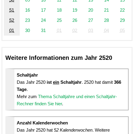
51
16
17
18
19
20
21
22
52
23
24
25
26
27
28
29
01
30
31
01
02
03
04
05
Weitere Informationen zum Jahr 2520
Schaltjahr
Das Jahr 2520
ist
ein
Schaltjahr
. 2520 hat damit
366
Tage
.
Mehr zum
Thema Schaltjahre und einen Schaltjahr-
Rechner finden Sie hier
.
Anzahl Kalenderwochen
Das Jahr 2520 hat
52 Kalenderwochen
. Weitere