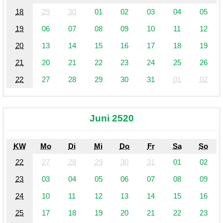
18
29
30
01
02
03
04
05
19
06
07
08
09
10
11
12
20
13
14
15
16
17
18
19
21
20
21
22
23
24
25
26
22
27
28
29
30
31
01
02
Juni 2520
KW
Mo
Di
Mi
Do
Fr
Sa
So
22
27
28
29
30
31
01
02
23
03
04
05
06
07
08
09
24
10
11
12
13
14
15
16
25
17
18
19
20
21
22
23