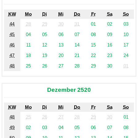
KW
Mo
Di
Mi
Do
Fr
Sa
So
44
28
29
30
31
01
02
03
45
04
05
06
07
08
09
10
46
11
12
13
14
15
16
17
47
18
19
20
21
22
23
24
48
25
26
27
28
29
30
01
Dezember 2520
KW
Mo
Di
Mi
Do
Fr
Sa
So
48
25
26
27
28
29
30
01
49
02
03
04
05
06
07
08
50
09
10
11
12
13
14
15