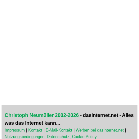
Christoph Neumüller 2002-2026
- dasinternet.net - Alles
was das Internet kann...
Impressum
|
Kontakt
|
E-Mail-Kontakt
|
Werben bei dasinternet.net
|
Nutzungsbedingungen, Datenschutz, Cookie-Policy