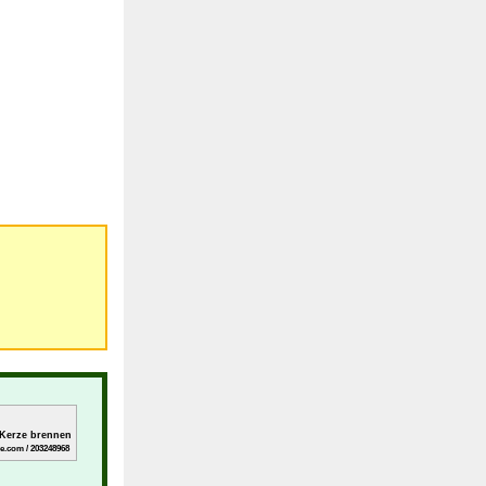
 Kerze brennen
e.com / 203248968