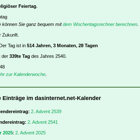
eligiöser Feiertag
.
ntag
e können Sie ganz bequem mit
dem Wochentagsrechner berechnen
.
r Zukunft.
er Tag ist in
514 Jahren, 3 Monaten, 28 Tagen
t der
339te Tag
des Jahres 2540.
 48
hr zur Kalenderwoche
.
e Einträge im dasinternet.net-Kalender
lendereintrag:
2. Advent 2539
ndereintrag:
2. Advent 2541
r 2025
:
2. Advent 2025