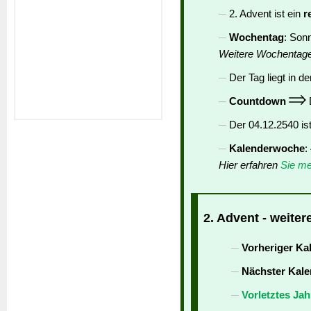
2. Advent ist ein
r
Wochentag
: Son
Weitere Wochentag
Der Tag liegt in de
Countdown
D
Der 04.12.2540 is
Kalenderwoche
:
Hier erfahren
Sie me
2. Advent - weiter
Vorheriger Ka
Nächster Kale
Vorletztes Jah