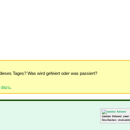
dieses Tages? Was wird gefeiert oder was passiert?
r dazu
.
zweiter Advent: zwei
Gina Sanders - stock.adob