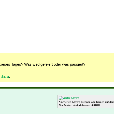
dieses Tages? Was wird gefeiert oder was passiert?
r dazu
.
Am vierten Advent brennen alle Kerzen auf de
Gina Sanders - stock.adobe.com / 141886001