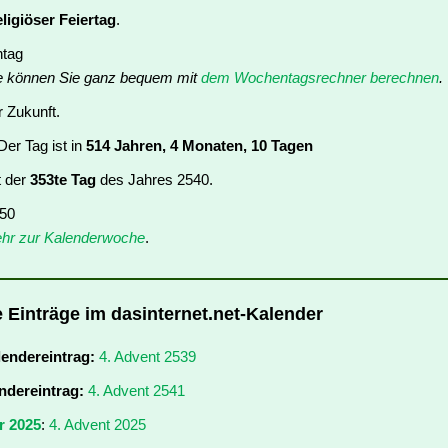
eligiöser Feiertag
.
ntag
e können Sie ganz bequem mit
dem Wochentagsrechner berechnen
.
r Zukunft.
er Tag ist in
514 Jahren, 4 Monaten, 10 Tagen
t der
353te Tag
des Jahres 2540.
 50
hr zur Kalenderwoche
.
e Einträge im dasinternet.net-Kalender
lendereintrag:
4. Advent 2539
ndereintrag:
4. Advent 2541
r 2025
:
4. Advent 2025