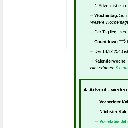
4. Advent ist ein
r
Wochentag
: Son
Weitere Wochentag
Der Tag liegt in de
Countdown
D
Der 18.12.2540 is
Kalenderwoche
:
Hier erfahren
Sie me
4. Advent - weiter
Vorheriger Ka
Nächster Kale
Vorletztes Jah