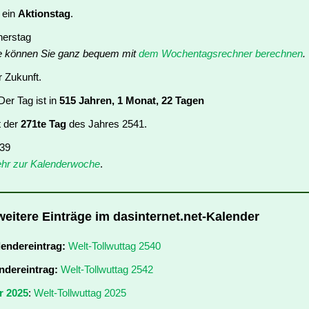
t ein
Aktionstag
.
nerstag
e können Sie ganz bequem mit
dem Wochentagsrechner berechnen
.
r Zukunft.
er Tag ist in
515 Jahren, 1 Monat, 22 Tagen
t der
271te Tag
des Jahres 2541.
 39
hr zur Kalenderwoche
.
weitere Einträge im dasinternet.net-Kalender
lendereintrag:
Welt-Tollwuttag 2540
ndereintrag:
Welt-Tollwuttag 2542
r 2025
:
Welt-Tollwuttag 2025