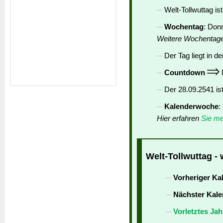
Welt-Tollwuttag is
Wochentag
: Don
Weitere Wochentag
Der Tag liegt in de
Countdown
D
Der 28.09.2541 is
Kalenderwoche
:
Hier erfahren
Sie me
Welt-Tollwuttag - 
Vorheriger Ka
Nächster Kale
Vorletztes Jah