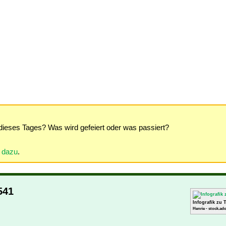
dieses Tages? Was wird gefeiert oder was passiert?
r dazu
.
541
Infografik zu 
Henrie - stock.ad