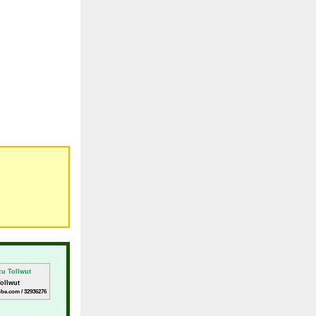
Tollwut
obe.com / 32936276