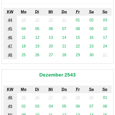
KW
Mo
Di
Mi
Do
Fr
Sa
So
44
28
29
30
31
01
02
03
45
04
05
06
07
08
09
10
46
11
12
13
14
15
16
17
47
18
19
20
21
22
23
24
48
25
26
27
28
29
30
01
Dezember 2543
KW
Mo
Di
Mi
Do
Fr
Sa
So
48
25
26
27
28
29
30
01
49
02
03
04
05
06
07
08
50
09
10
11
12
13
14
15