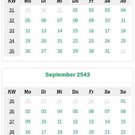
KW
Mo
Di
Mi
Do
Fr
Sa
So
31
29
30
31
01
02
03
04
32
05
06
07
08
09
10
11
33
12
13
14
15
16
17
18
34
19
20
21
22
23
24
25
35
26
27
28
29
30
31
01
September 2543
KW
Mo
Di
Mi
Do
Fr
Sa
So
35
26
27
28
29
30
31
01
36
02
03
04
05
06
07
08
37
09
10
11
12
13
14
15
38
16
17
18
19
20
21
22