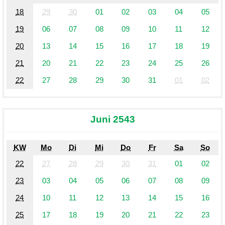
18
29
30
01
02
03
04
05
19
06
07
08
09
10
11
12
20
13
14
15
16
17
18
19
21
20
21
22
23
24
25
26
22
27
28
29
30
31
01
02
Juni 2543
KW
Mo
Di
Mi
Do
Fr
Sa
So
22
27
28
29
30
31
01
02
23
03
04
05
06
07
08
09
24
10
11
12
13
14
15
16
25
17
18
19
20
21
22
23