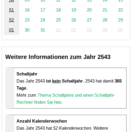
51
16
17
18
19
20
21
22
52
23
24
25
26
27
28
29
01
30
31
01
02
03
04
05
Weitere Informationen zum Jahr 2543
Schaltjahr
Das Jahr 2543
ist
kein
Schaltjahr
. 2543 hat damit
365
Tage
.
Mehr zum
Thema Schaltjahre und einen Schaltjahr-
Rechner finden Sie hier
.
Anzahl Kalenderwochen
Das Jahr 2543 hat
52 Kalenderwochen
. Weitere