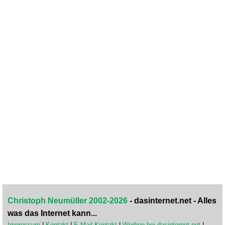
Christoph Neumüller 2002-2026
- dasinternet.net - Alles
was das Internet kann...
Impressum
|
Kontakt
|
E-Mail-Kontakt
|
Werben bei dasinternet.net
|