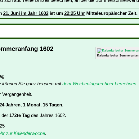
st sich auch eine Uhrzeit berechnen, an der die Sommersonnenwende
am
21. Juni im Jahr 1602
ist um
22:25 Uhr
Mitteleuropäischer Zeit.
ommeranfang 1602
Kalendarischer Sommeranfan
tag
e können Sie ganz bequem mit
dem Wochentagsrechner berechnen
.
er Vergangenheit.
24 Jahren, 1 Monat, 15 Tagen
.
t der
172te Tag
des Jahres 1602.
 25
hr zur Kalenderwoche
.