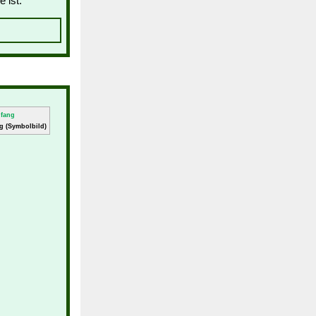
 ist:
g (Symbolbild)