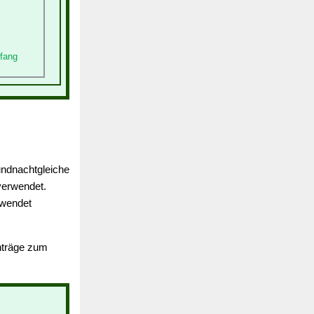
nfang
undnachtgleiche
erwendet.
rwendet
inträge zum