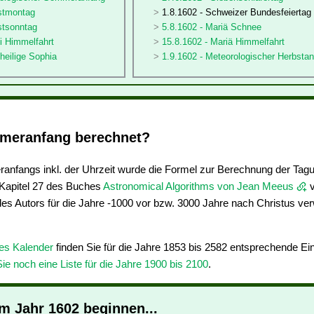
gstmontag
1.8.1602 - Schweizer Bundesfeiertag
stsonntag
5.8.1602 - Mariä Schnee
ti Himmelfahrt
15.8.1602 - Mariä Himmelfahrt
sheilige Sophia
1.9.1602 - Meteorologischer Herbsta
meranfang berechnet?
nfangs inkl. der Uhrzeit wurde die Formel zur Berechnung der Tag
apitel 27 des Buches
Astronomical Algorithms von Jean Meeus
v
des Autors für die Jahre -1000 vor bzw. 3000 Jahre nach Christus ve
res Kalender
finden Sie für die Jahre 1853 bis 2582 entsprechende E
Sie noch eine Liste für die Jahre 1900 bis 2100
.
im Jahr 1602 beginnen...