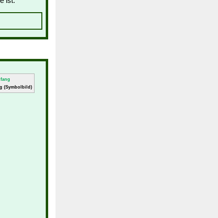
 ist:
g (Symbolbild)