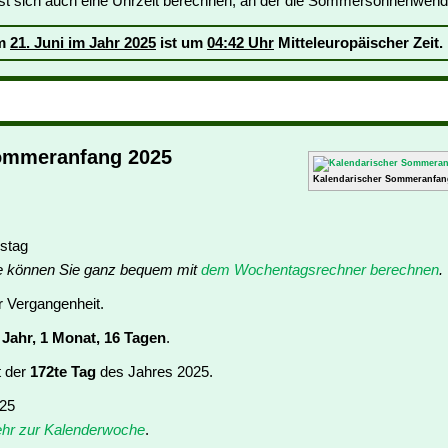
st sich auch eine Uhrzeit berechnen, an der die Sommersonnenwende
am
21. Juni im Jahr 2025
ist um
04:42 Uhr
Mitteleuropäischer Zeit.
ommeranfang 2025
Kalendarischer Sommeranfan
stag
e können Sie ganz bequem mit
dem Wochentagsrechner berechnen
.
er Vergangenheit.
 Jahr, 1 Monat, 16 Tagen
.
t der
172te Tag
des Jahres 2025.
 25
hr zur Kalenderwoche
.