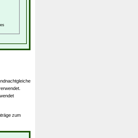
res
undnachtgleiche
erwendet.
rwendet
inträge zum