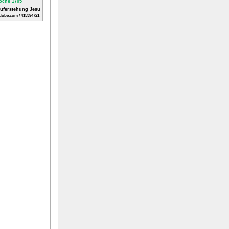
Auferstehung Jesu
dobe.com / 415394721