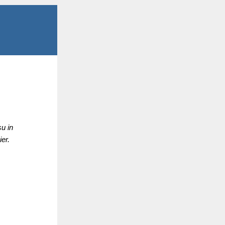
u in
er.