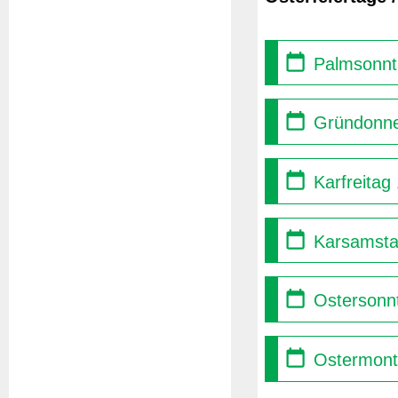
Palmsonnt
Gründonne
Karfreitag
Karsamsta
Ostersonnt
Ostermont