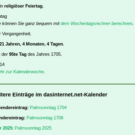
ein
religiöser Feiertag
.
ntag
e können Sie ganz bequem mit
dem Wochentagsrechner berechnen
.
er Vergangenheit.
21 Jahren, 4 Monaten, 4 Tagen
.
t der
95te Tag
des Jahres 1705.
 14
hr zur Kalenderwoche
.
tere Einträge im dasinternet.net-Kalender
lendereintrag:
Palmsonntag 1704
ndereintrag:
Palmsonntag 1706
r 2025
:
Palmsonntag 2025