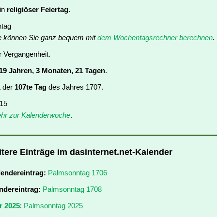
ein
religiöser Feiertag
.
ntag
e können Sie ganz bequem mit
dem Wochentagsrechner berechnen
.
er Vergangenheit.
19 Jahren, 3 Monaten, 21 Tagen
.
t der
107te Tag
des Jahres 1707.
 15
hr zur Kalenderwoche
.
tere Einträge im dasinternet.net-Kalender
lendereintrag:
Palmsonntag 1706
ndereintrag:
Palmsonntag 1708
r 2025
:
Palmsonntag 2025