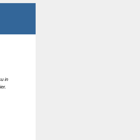
u in
er.