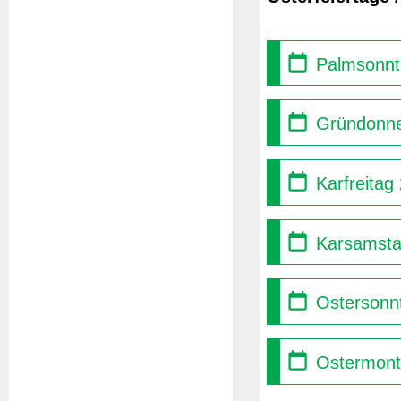
Palmsonnt
Gründonne
Karfreitag
Karsamsta
Ostersonnt
Ostermont