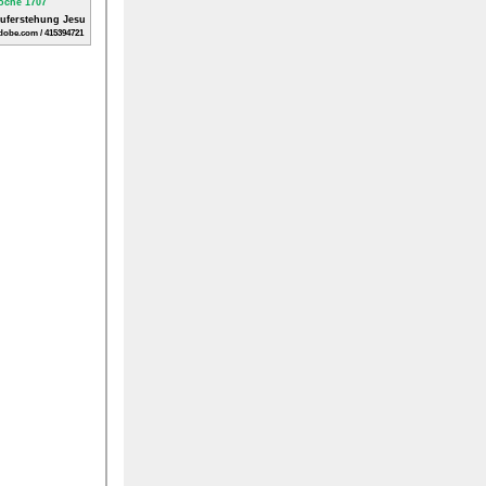
Auferstehung Jesu
dobe.com / 415394721