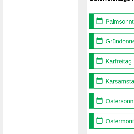
Palmsonnt
Gründonne
Karfreitag
Karsamsta
Ostersonnt
Ostermont