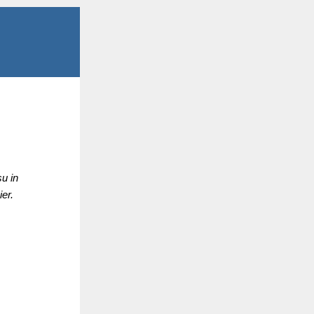
u in
er.