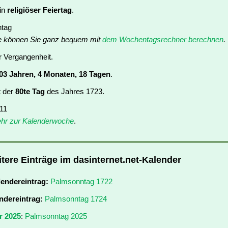
ein
religiöser Feiertag
.
ntag
e können Sie ganz bequem mit
dem Wochentagsrechner berechnen
.
er Vergangenheit.
03 Jahren, 4 Monaten, 18 Tagen
.
t der
80te Tag
des Jahres 1723.
 11
hr zur Kalenderwoche
.
tere Einträge im dasinternet.net-Kalender
lendereintrag:
Palmsonntag 1722
ndereintrag:
Palmsonntag 1724
r 2025
:
Palmsonntag 2025