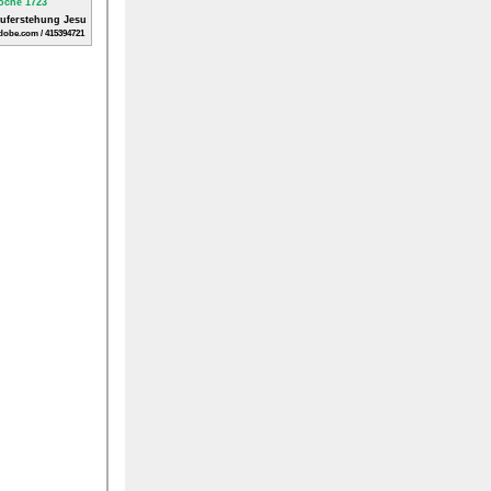
Auferstehung Jesu
dobe.com / 415394721