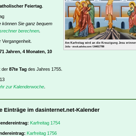
atholischer Feiertag
.
tag
e können Sie ganz bequem
rechner berechnen
.
er Vergangenheit.
Am Karfreitag wird an die Kreuzigung Jesu erinner
Julia - stock.adobe.com / 244017788
71 Jahren, 4 Monaten, 10
t der
87te Tag
des Jahres 1755.
 13
hr zur Kalenderwoche
.
re Einträge im dasinternet.net-Kalender
lendereintrag:
Karfreitag 1754
ndereintrag:
Karfreitag 1756