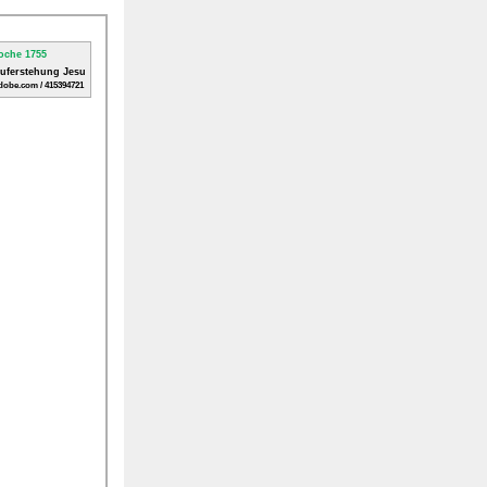
Auferstehung Jesu
dobe.com / 415394721