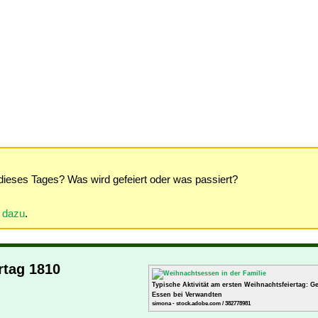
dieses Tages? Was wird gefeiert oder was passiert?
r dazu
.
rtag 1810
Typische Aktivität am ersten Weihnachtsfeiertag: 
Essen bei Verwandten
simona - stock.adobe.com / 382778981