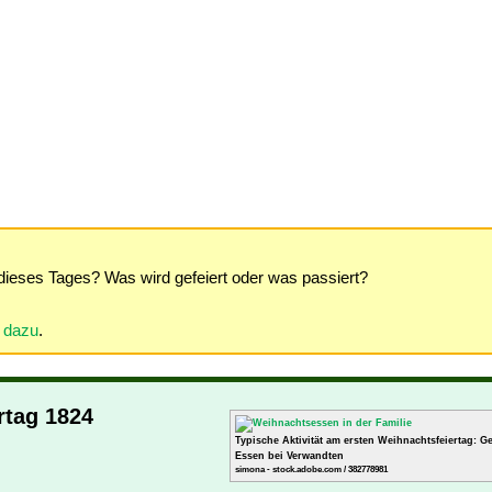
dieses Tages? Was wird gefeiert oder was passiert?
r dazu
.
rtag 1824
Typische Aktivität am ersten Weihnachtsfeiertag: 
Essen bei Verwandten
simona - stock.adobe.com / 382778981