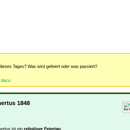
dieses Tages? Was wird gefeiert oder was passiert?
r dazu
.
mertus 1848
Die 
ertus ist ein
religiöser Feiertag
.