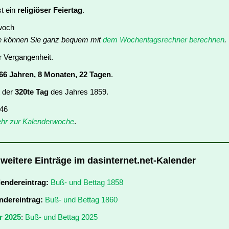
st ein
religiöser Feiertag
.
twoch
e können Sie ganz bequem mit
dem Wochentagsrechner berechnen
.
er Vergangenheit.
66 Jahren, 8 Monaten, 22 Tagen
.
t der
320te Tag
des Jahres 1859.
 46
hr zur Kalenderwoche
.
 weitere Einträge im dasinternet.net-Kalender
lendereintrag:
Buß- und Bettag 1858
ndereintrag:
Buß- und Bettag 1860
r 2025
:
Buß- und Bettag 2025