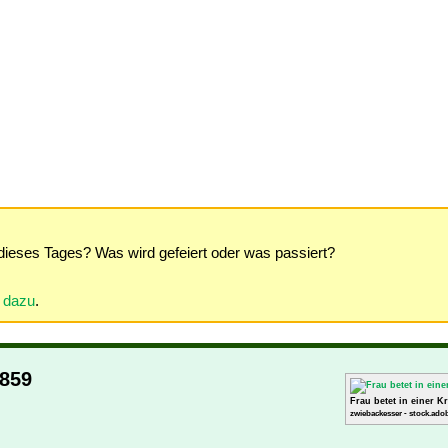
dieses Tages? Was wird gefeiert oder was passiert?
r dazu
.
1859
Frau betet in einer K
zwiebackesser - stock.ado