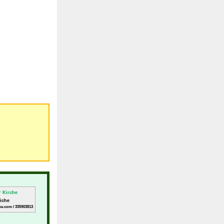
riche
be.com / 335903813