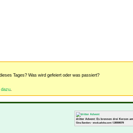
dieses Tages? Was wird gefeiert oder was passiert?
r dazu
.
dritter Advent: Es brennen drei Kerzen a
Gina Sanders - stock.adobe.com / 138308378