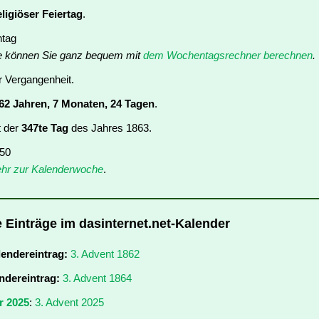
eligiöser Feiertag
.
ntag
e können Sie ganz bequem mit
dem Wochentagsrechner berechnen
.
er Vergangenheit.
62 Jahren, 7 Monaten, 24 Tagen
.
t der
347te Tag
des Jahres 1863.
 50
hr zur Kalenderwoche
.
e Einträge im dasinternet.net-Kalender
lendereintrag:
3. Advent 1862
ndereintrag:
3. Advent 1864
r 2025
:
3. Advent 2025