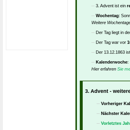
3. Advent ist ein
r
Wochentag
: Son
Weitere Wochentag
Der Tag liegt in d
Der Tag war vor
1
Der 13.12.1863 is
Kalenderwoche
:
Hier erfahren
Sie me
3. Advent - weiter
Vorheriger Ka
Nächster Kale
Vorletztes Jah