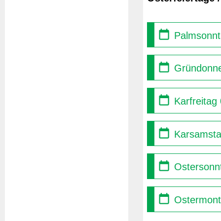
Palmsonnt
Gründonne
Karfreitag
Karsamsta
Ostersonnt
Ostermont