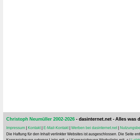
Christoph Neumüller 2002-2026
- dasinternet.net - Alles was d
Impressum
|
Kontakt
|
E-Mail-Kontakt
|
Werben bei dasinternet.net
|
Nutzungsbe
Die Haftung für den Inhalt verlinkter Websites ist ausgeschlossen. Die Seite e
Kennzeichnung externer Links mit:
| Kennzeichnung Werbelinks mit:
|
Letzt