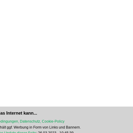
as Internet kann...
dingungen, Datenschutz, Cookie-Policy
nthält ggf. Werbung in Form von Links und Bannern.
es Update dieser Seite
: 26.03.2023 - 10:45:39