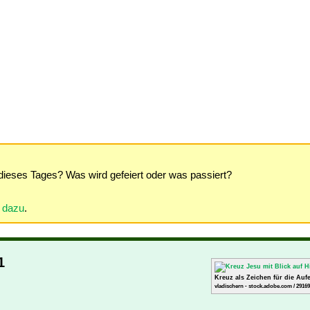
dieses Tages? Was wird gefeiert oder was passiert?
r dazu
.
1
Kreuz als Zeichen für die Auf
vladischern - stock.adobe.com / 2916