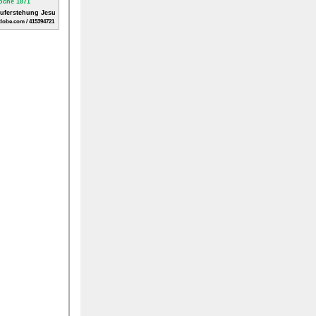
Auferstehung Jesu
dobe.com / 415394721