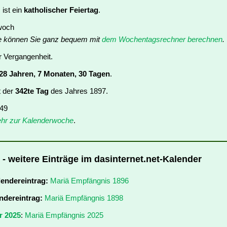
ist ein
katholischer Feiertag
.
twoch
e können Sie ganz bequem mit
dem Wochentagsrechner berechnen
.
er Vergangenheit.
28 Jahren, 7 Monaten, 30 Tagen
.
t der
342te Tag
des Jahres 1897.
 49
hr zur Kalenderwoche
.
- weitere Einträge im dasinternet.net-Kalender
lendereintrag:
Mariä Empfängnis 1896
ndereintrag:
Mariä Empfängnis 1898
r 2025
:
Mariä Empfängnis 2025