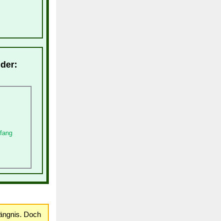
nder:
nfang
ängnis. Doch