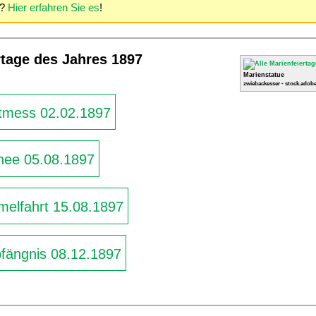
o?
Hier erfahren Sie es
!
rtage des Jahres 1897
Marienstatue
zwiebackesser - stock.adobe
tmess 02.02.1897
nee 05.08.1897
elfahrt 15.08.1897
ängnis 08.12.1897