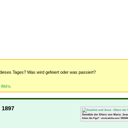
dieses Tages? Was wird gefeiert oder was passiert?
r dazu
.
 1897
Gemälde der Eltern von Maria: Jo
Adam Ján Fige? - stock.adobe.com / 331544