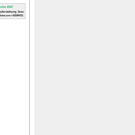
Auferstehung Jesu
dobe.com / 415394721