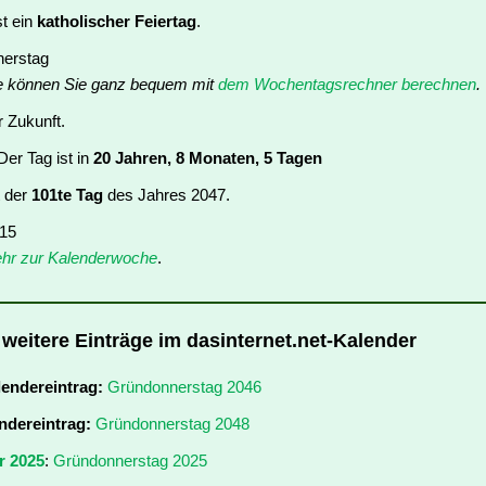
t ein
katholischer Feiertag
.
nerstag
e können Sie ganz bequem mit
dem Wochentagsrechner berechnen
.
r Zukunft.
er Tag ist in
20 Jahren, 8 Monaten, 5 Tagen
t der
101te Tag
des Jahres 2047.
 15
hr zur Kalenderwoche
.
weitere Einträge im dasinternet.net-Kalender
lendereintrag:
Gründonnerstag 2046
ndereintrag:
Gründonnerstag 2048
r 2025
:
Gründonnerstag 2025