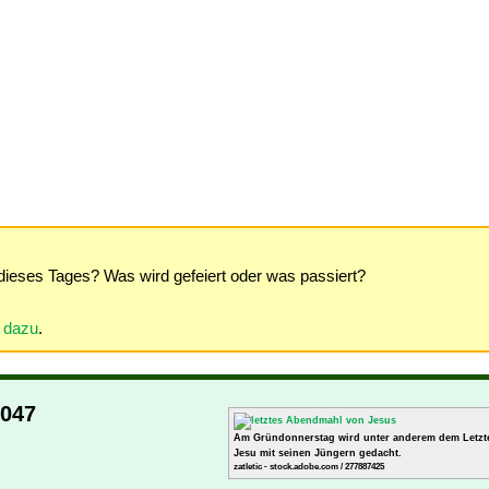
dieses Tages? Was wird gefeiert oder was passiert?
r dazu
.
2047
Am Gründonnerstag wird unter anderem dem Letz
Jesu mit seinen Jüngern gedacht.
zatletic - stock.adobe.com / 277887425