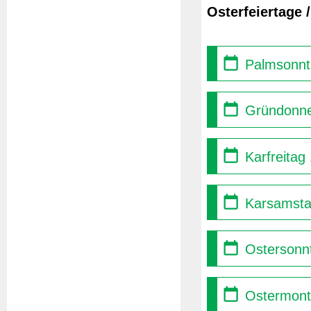
Osterfeiertage 
Palmsonnt
Gründonne
Karfreitag
Karsamsta
Ostersonnt
Ostermont