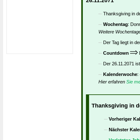
26.11.2071
Thanksgiving in d
Wochentag
: Don
Weitere Wochentag
Der Tag liegt in de
Countdown
D
Der 26.11.2071 is
Kalenderwoche
:
Hier erfahren
Sie me
Thanksgiving in d
Vorheriger Ka
Nächster Kale