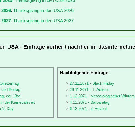
r 2025
:
Thanksgiving in den USA 2025
r 2026
:
Thanksgiving in den USA 2026
 2027
:
Thanksgiving in den USA 2027
en USA - Einträge vorher / nachher im dasinternet.ne
:
Nachfolgende Einträge:
oilettentag
27.11.2071 - Black Friday
- und Bettag
29.11.2071 - 1. Advent
ag, der 13te
1.12.2071 - Meteorologischer Winter
nn der Karnevalszeit
4.12.2071 - Barbaratag
le´s Day
6.12.2071 - 2. Advent