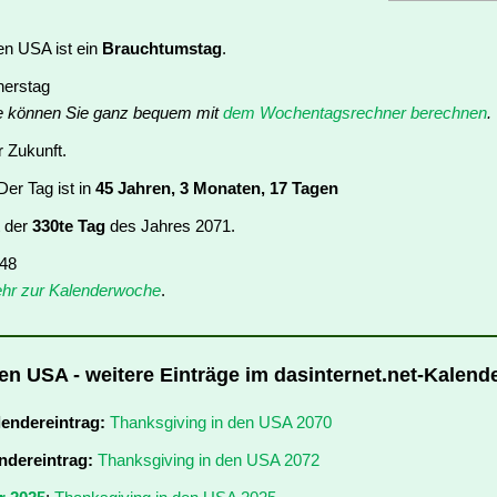
en USA ist ein
Brauchtumstag
.
nerstag
e können Sie ganz bequem mit
dem Wochentagsrechner berechnen
.
r Zukunft.
er Tag ist in
45 Jahren, 3 Monaten, 17 Tagen
t der
330te Tag
des Jahres 2071.
 48
hr zur Kalenderwoche
.
en USA - weitere Einträge im dasinternet.net-Kalend
lendereintrag:
Thanksgiving in den USA 2070
ndereintrag:
Thanksgiving in den USA 2072