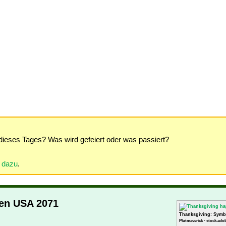
dieses Tages? Was wird gefeiert oder was passiert?
r dazu
.
den USA 2071
Thanksgiving: Symb
Plutmaverick - stock.ado