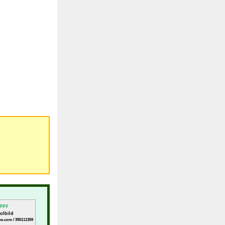
olbild
be.com / 390111359