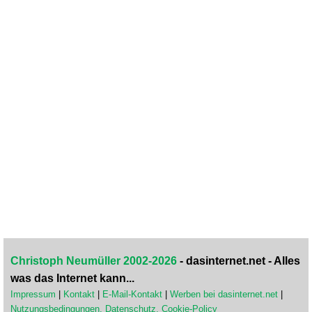
Christoph Neumüller 2002-2026
- dasinternet.net - Alles
was das Internet kann...
Impressum
|
Kontakt
|
E-Mail-Kontakt
|
Werben bei dasinternet.net
|
Nutzungsbedingungen, Datenschutz, Cookie-Policy