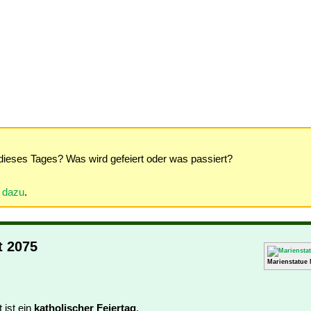
dieses Tages? Was wird gefeiert oder was passiert?
r dazu
.
t 2075
Marienstatue
 ist ein
katholischer Feiertag
.