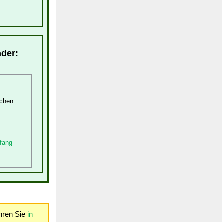
nder:
schen
nfang
ahren Sie
in