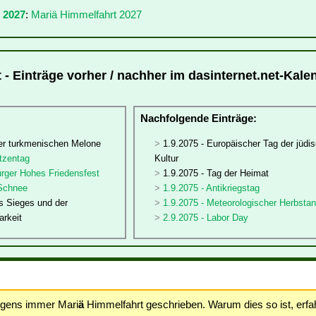
 2027
:
Mariä Himmelfahrt 2027
 - Einträge vorher / nachher im dasinternet.net-Kale
:
Nachfolgende Einträge:
der turkmenischen Melone
1.9.2075 - Europäischer Tag der jüdi
tzentag
Kultur
urger Hohes Friedensfest
1.9.2075 - Tag der Heimat
 Schnee
1.9.2075 - Antikriegstag
s Sieges und der
1.9.2075 - Meteorologischer Herbsta
arkeit
2.9.2075 - Labor Day
igens immer Mari
ä
Himmelfahrt geschrieben. Warum dies so ist, erf