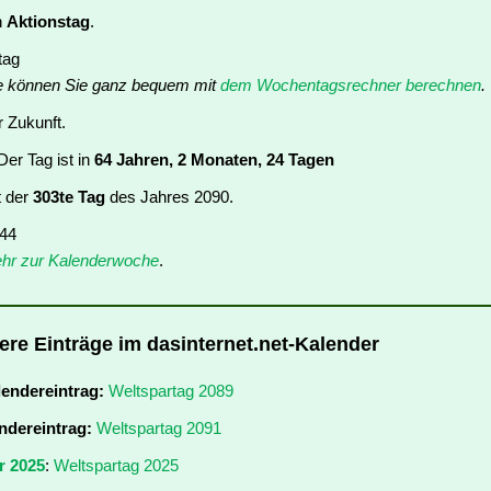
n
Aktionstag
.
tag
e können Sie ganz bequem mit
dem Wochentagsrechner berechnen
.
r Zukunft.
er Tag ist in
64 Jahren, 2 Monaten, 24 Tagen
t der
303te Tag
des Jahres 2090.
 44
hr zur Kalenderwoche
.
tere Einträge im dasinternet.net-Kalender
lendereintrag:
Weltspartag 2089
ndereintrag:
Weltspartag 2091
r 2025
:
Weltspartag 2025