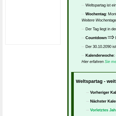
Weltspartag ist ei
Wochentag
: Mon
Weitere Wochentag
Der Tag liegt in de
Countdown
D
Der 30.10.2090 is
Kalenderwoche
:
Hier erfahren
Sie me
Weltspartag - wei
Vorheriger Ka
Nächster Kale
Vorletztes Jah