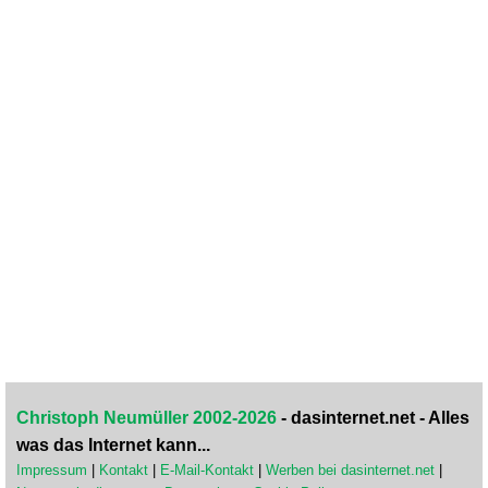
Christoph Neumüller 2002-2026
- dasinternet.net - Alles
was das Internet kann...
Impressum
|
Kontakt
|
E-Mail-Kontakt
|
Werben bei dasinternet.net
|