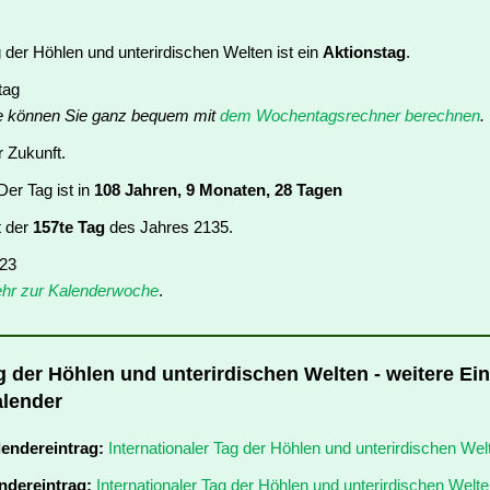
g der Höhlen und unterirdischen Welten ist ein
Aktionstag
.
tag
e können Sie ganz bequem mit
dem Wochentagsrechner berechnen
.
r Zukunft.
er Tag ist in
108 Jahren, 9 Monaten, 28 Tagen
t der
157te Tag
des Jahres 2135.
 23
hr zur Kalenderwoche
.
ag der Höhlen und unterirdischen Welten - weitere Ei
alender
lendereintrag:
Internationaler Tag der Höhlen und unterirdischen We
ndereintrag:
Internationaler Tag der Höhlen und unterirdischen Welt