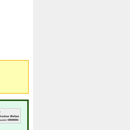
rdischen Welten
e.com / 255030354