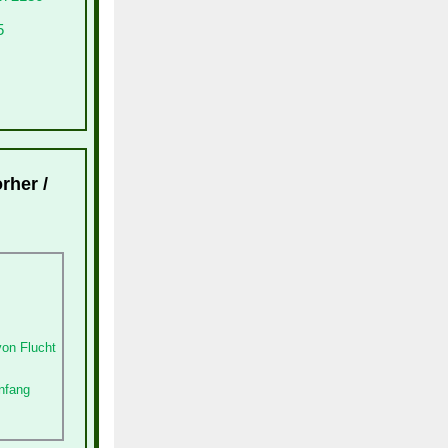
5
rher /
von Flucht
nfang