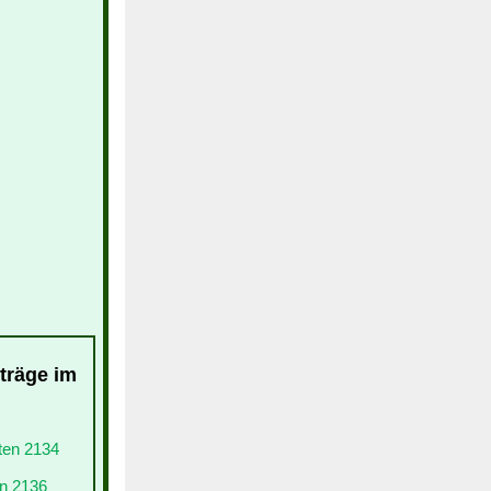
nträge im
lten 2134
en 2136