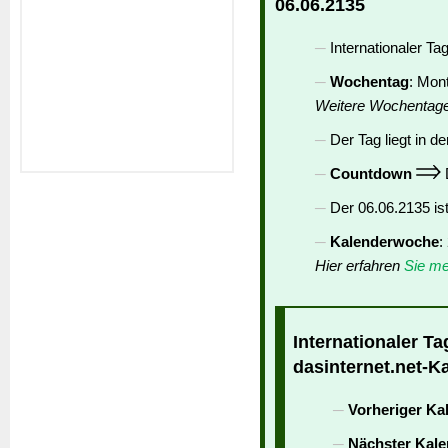
06.06.2135
Internationaler Ta
Wochentag
: Mon
Weitere Wochentag
Der Tag liegt in de
Countdown
D
Der 06.06.2135 is
Kalenderwoche
:
Hier erfahren
Sie me
Internationaler T
dasinternet.net-K
Vorheriger Ka
Nächster Kale