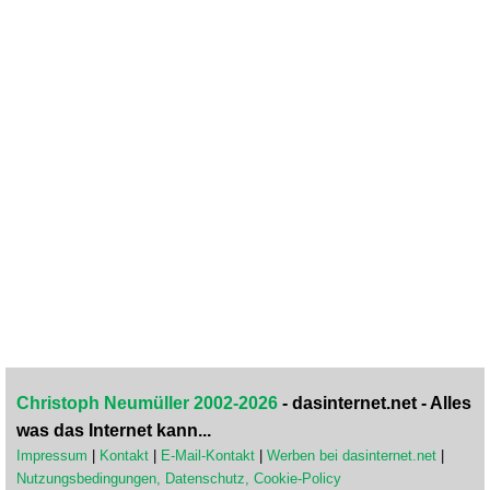
Christoph Neumüller 2002-2026
- dasinternet.net - Alles
was das Internet kann...
Impressum
|
Kontakt
|
E-Mail-Kontakt
|
Werben bei dasinternet.net
|
Nutzungsbedingungen, Datenschutz, Cookie-Policy