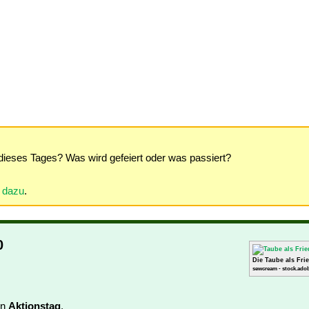
dieses Tages? Was wird gefeiert oder was passiert?
r dazu
.
0
Die Taube als Fr
sewcream - stock.adob
in
Aktionstag
.