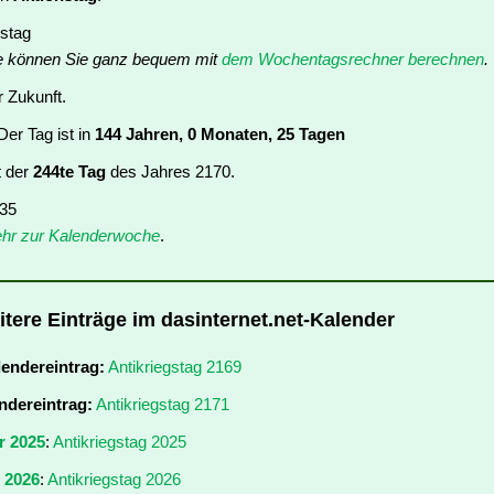
stag
e können Sie ganz bequem mit
dem Wochentagsrechner berechnen
.
r Zukunft.
er Tag ist in
144 Jahren, 0 Monaten, 25 Tagen
t der
244te Tag
des Jahres 2170.
 35
hr zur Kalenderwoche
.
itere Einträge im dasinternet.net-Kalender
lendereintrag:
Antikriegstag 2169
ndereintrag:
Antikriegstag 2171
r 2025
:
Antikriegstag 2025
r 2026
:
Antikriegstag 2026