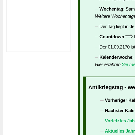
Wochentag
: Sam
Weitere Wochentag
Der Tag liegt in de
Countdown
D
Der 01.09.2170 is
Kalenderwoche
:
Hier erfahren
Sie me
Antikriegstag - we
Vorheriger Ka
Nächster Kale
Vorletztes Jah
Aktuelles Jah