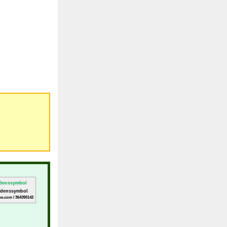
iedenssymbol
e.com / 364390142