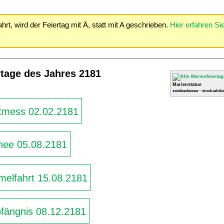
rt, wird der Feiertag mit Ä, statt mit A geschrieben.
Hier erfahren S
rtage des Jahres 2181
Marienstatue
zwiebackesser - stock.adobe
tmess 02.02.2181
nee 05.08.2181
elfahrt 15.08.2181
ängnis 08.12.2181