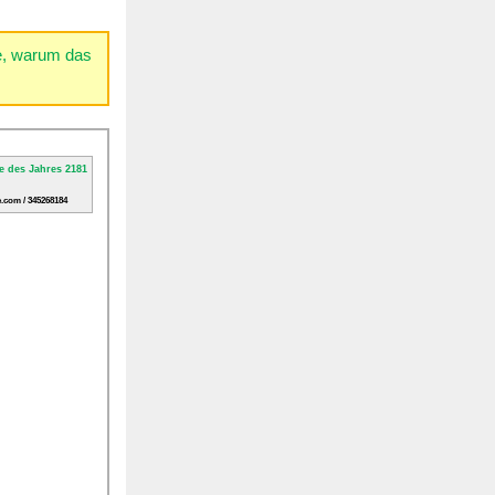
ie, warum das
.com / 345268184