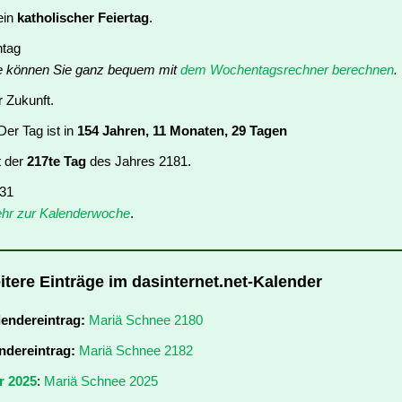
ein
katholischer Feiertag
.
ntag
e können Sie ganz bequem mit
dem Wochentagsrechner berechnen
.
r Zukunft.
er Tag ist in
154 Jahren, 11 Monaten, 29 Tagen
t der
217te Tag
des Jahres 2181.
 31
hr zur Kalenderwoche
.
itere Einträge im dasinternet.net-Kalender
lendereintrag:
Mariä Schnee 2180
ndereintrag:
Mariä Schnee 2182
r 2025
:
Mariä Schnee 2025