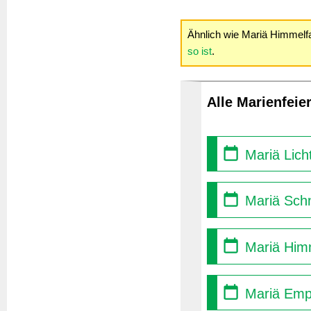
Ähnlich wie Mariä Himmelfah
so ist
.
Alle Marienfeie
Mariä Lich
Mariä Sch
Mariä Himm
Mariä Empf