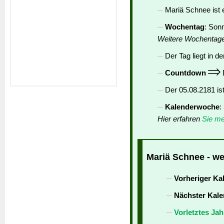
Mariä Schnee ist 
Wochentag
: Son
Weitere Wochentag
Der Tag liegt in de
Countdown
D
Der 05.08.2181 is
Kalenderwoche
:
Hier erfahren
Sie me
Mariä Schnee - we
Vorheriger Ka
Nächster Kale
Vorletztes Jah