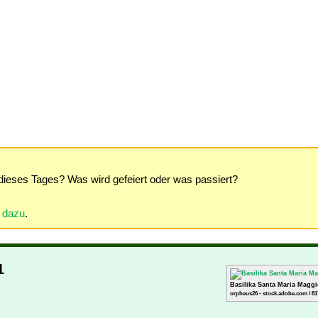
dieses Tages? Was wird gefeiert oder was passiert?
r dazu
.
1
Basilika Santa Maria Magg
orpheus26 - stock.adobe.com / 81