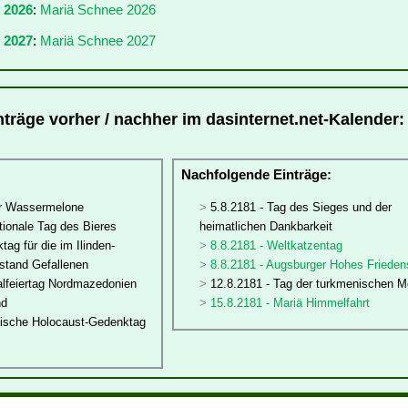
r 2026
:
Mariä Schnee 2026
 2027
:
Mariä Schnee 2027
nträge vorher / nachher im dasinternet.net-Kalender:
:
Nachfolgende Einträge:
er Wassermelone
5.8.2181 - Tag des Sieges und der
ationale Tag des Bieres
heimatlichen Dankbarkeit
tag für die im Ilinden-
8.8.2181 - Weltkatzentag
stand Gefallenen
8.8.2181 - Augsburger Hohes Frieden
alfeiertag Nordmazedonien
12.8.2181 - Tag der turkmenischen M
nd
15.8.2181 - Mariä Himmelfahrt
äische Holocaust-Gedenktag