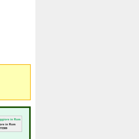
iore in Rom
772309