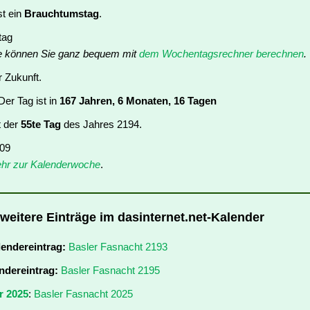
st ein
Brauchtumstag
.
tag
e können Sie ganz bequem mit
dem Wochentagsrechner berechnen
.
r Zukunft.
er Tag ist in
167 Jahren, 6 Monaten, 16 Tagen
t der
55te Tag
des Jahres 2194.
 09
hr zur Kalenderwoche
.
 weitere Einträge im dasinternet.net-Kalender
lendereintrag:
Basler Fasnacht 2193
ndereintrag:
Basler Fasnacht 2195
r 2025
:
Basler Fasnacht 2025