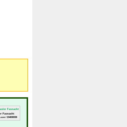
er Fasnacht
.com / 194838338