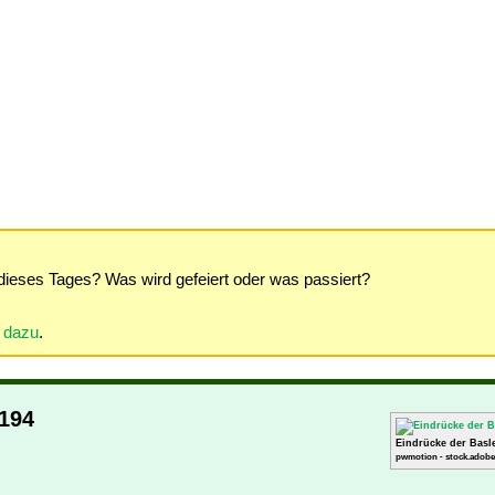
dieses Tages? Was wird gefeiert oder was passiert?
r dazu
.
2194
Eindrücke der Basl
pwmotion - stock.adobe