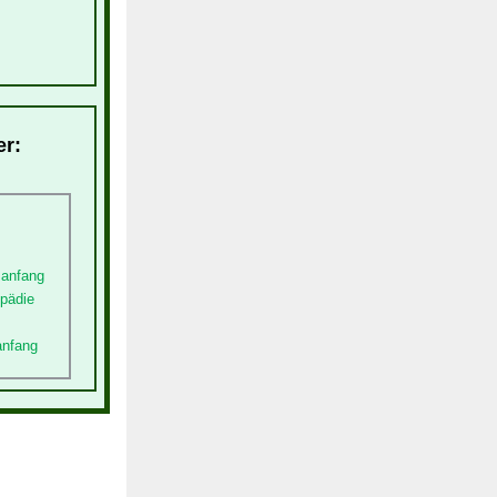
er:
sanfang
opädie
anfang