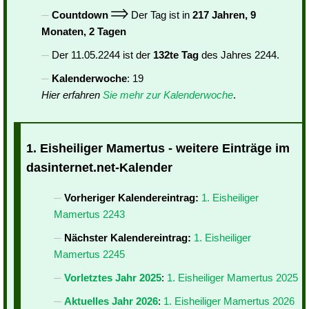
Countdown
Der Tag ist in
217 Jahren, 9
Monaten, 2 Tagen
Der 11.05.2244 ist der
132te Tag
des Jahres 2244.
Kalenderwoche
: 19
Hier erfahren
Sie mehr zur Kalenderwoche
.
1. Eisheiliger Mamertus - weitere Einträge im
dasinternet.net-Kalender
Vorheriger Kalendereintrag:
1. Eisheiliger
Mamertus 2243
Nächster Kalendereintrag:
1. Eisheiliger
Mamertus 2245
Vorletztes Jahr 2025
:
1. Eisheiliger Mamertus 2025
Aktuelles Jahr 2026
:
1. Eisheiliger Mamertus 2026