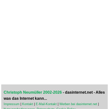
Christoph Neumüller 2002-2026
- dasinternet.net - Alles
was das Internet kann...
Impressum
|
Kontakt
|
E-Mail-Kontakt
|
Werben bei dasinternet.net
|