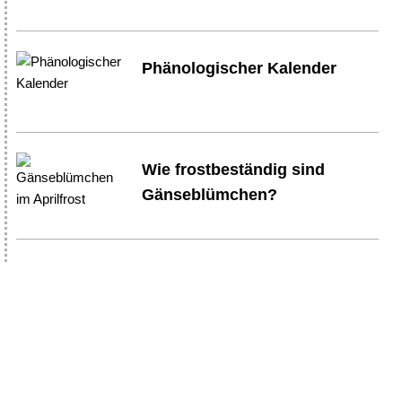
Phänologischer Kalender
Wie frostbeständig sind
Gänseblümchen?