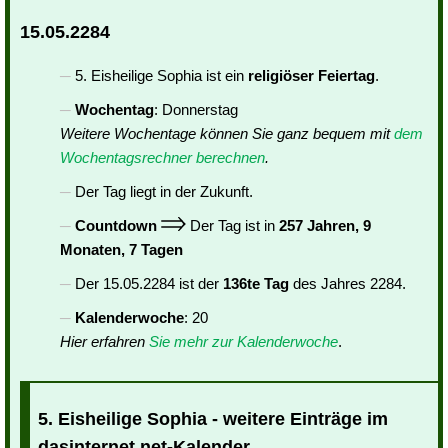
15.05.2284
5. Eisheilige Sophia ist ein
religiöser Feiertag
.
Wochentag
: Donnerstag
Weitere Wochentage können Sie ganz bequem mit
dem
Wochentagsrechner berechnen
.
Der Tag liegt in der Zukunft.
Countdown
Der Tag ist in
257 Jahren, 9
Monaten, 7 Tagen
Der 15.05.2284 ist der
136te Tag
des Jahres 2284.
Kalenderwoche
: 20
Hier erfahren
Sie mehr zur Kalenderwoche
.
5. Eisheilige Sophia - weitere Einträge im
dasinternet.net-Kalender