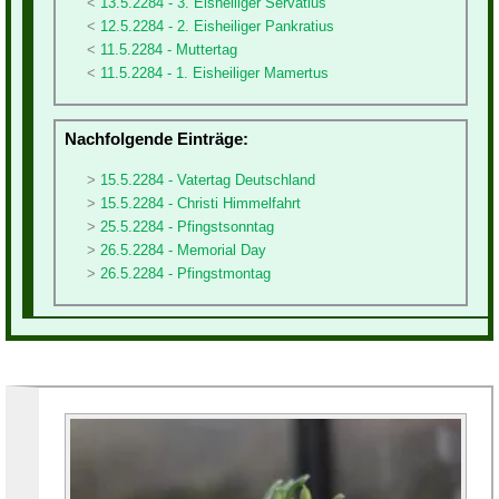
13.5.2284 - 3. Eisheiliger Servatius
12.5.2284 - 2. Eisheiliger Pankratius
11.5.2284 - Muttertag
11.5.2284 - 1. Eisheiliger Mamertus
Nachfolgende Einträge:
15.5.2284 - Vatertag Deutschland
15.5.2284 - Christi Himmelfahrt
25.5.2284 - Pfingstsonntag
26.5.2284 - Memorial Day
26.5.2284 - Pfingstmontag