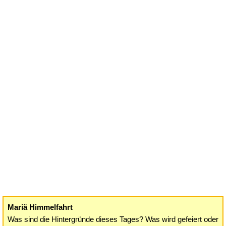
Mariä Himmelfahrt
Was sind die Hintergründe dieses Tages? Was wird gefeiert oder