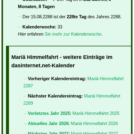
Monaten, 8 Tagen
Der 15.08.2288 ist der
228te Tag
des Jahres 2288.
Kalenderwoche
: 33
Hier erfahren
Sie mehr zur Kalenderwoche
.
Mariä Himmelfahrt - weitere Einträge im
dasinternet.net-Kalender
Vorheriger Kalendereintrag:
Mariä Himmelfahrt
2287
Nächster Kalendereintrag:
Mariä Himmelfahrt
2289
Vorletztes Jahr 2025
:
Mariä Himmelfahrt 2025
Aktuelles Jahr 2026
:
Mariä Himmelfahrt 2026
Nächstes Jahr 2027
:
Mariä Himmelfahrt 2027