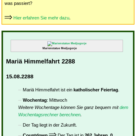
was passiert?
Hier erfahren Sie mehr dazu
.
Marienstatue Medjugorje
Mariä Himmelfahrt 2288
15.08.2288
Mariä Himmelfahrt ist ein
katholischer Feiertag
.
Wochentag
: Mittwoch
Weitere Wochentage können Sie ganz bequem mit
dem
Wochentagsrechner berechnen
.
Der Tag liegt in der Zukunft.
Countdown
Der Tag ist in
262 Jahren, 0