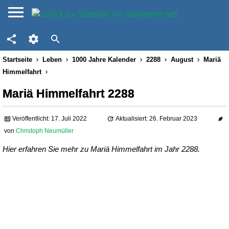
Startseite
Leben
1000 Jahre Kalender
2288
August
Mariä
Himmelfahrt
Mariä Himmelfahrt 2288
Veröffentlicht: 17. Juli 2022
Aktualisiert: 26. Februar 2023
von
Christoph Neumüller
Hier erfahren Sie mehr zu Mariä Himmelfahrt im Jahr 2288.