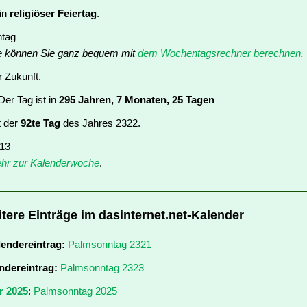
ein
religiöser Feiertag
.
ntag
e können Sie ganz bequem mit
dem Wochentagsrechner berechnen
.
r Zukunft.
er Tag ist in
295 Jahren, 7 Monaten, 25 Tagen
t der
92te Tag
des Jahres 2322.
 13
hr zur Kalenderwoche
.
tere Einträge im dasinternet.net-Kalender
lendereintrag:
Palmsonntag 2321
ndereintrag:
Palmsonntag 2323
r 2025
:
Palmsonntag 2025