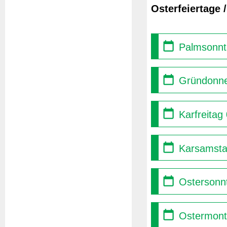
Osterfeiertage 
Palmsonnt
Gründonne
Karfreitag
Karsamsta
Ostersonnt
Ostermont