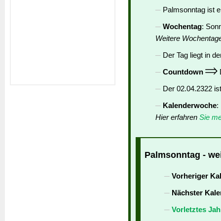
Palmsonntag ist 
Wochentag
: Son
Weitere Wochentag
Der Tag liegt in de
Countdown
D
Der 02.04.2322 is
Kalenderwoche
:
Hier erfahren
Sie me
Palmsonntag - wei
Vorheriger Ka
Nächster Kale
Vorletztes Jah