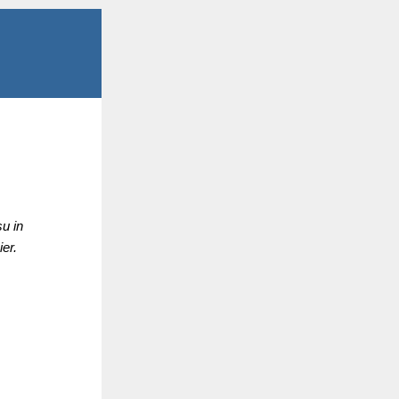
u in
er.