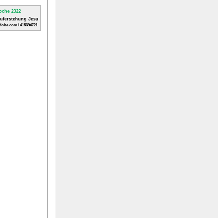
Auferstehung Jesu
dobe.com / 415394721