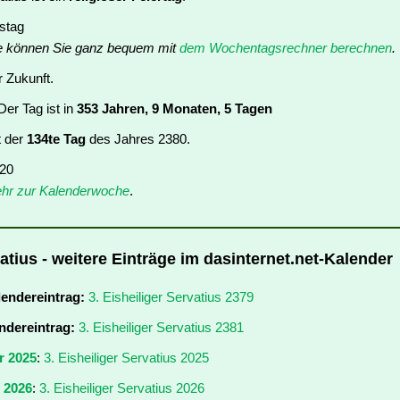
nstag
e können Sie ganz bequem mit
dem Wochentagsrechner berechnen
.
r Zukunft.
er Tag ist in
353 Jahren, 9 Monaten, 5 Tagen
t der
134te Tag
des Jahres 2380.
 20
hr zur Kalenderwoche
.
vatius - weitere Einträge im dasinternet.net-Kalender
lendereintrag:
3. Eisheiliger Servatius 2379
ndereintrag:
3. Eisheiliger Servatius 2381
r 2025
:
3. Eisheiliger Servatius 2025
r 2026
:
3. Eisheiliger Servatius 2026