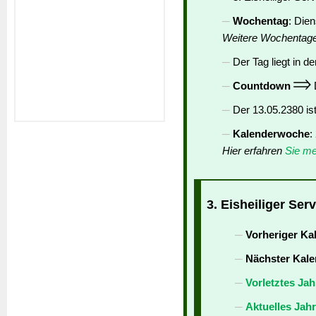
Wochentag
: Die
Weitere Wochentag
Der Tag liegt in de
Countdown
D
Der 13.05.2380 is
Kalenderwoche
:
Hier erfahren
Sie me
3. Eisheiliger Ser
Vorheriger Ka
Nächster Kale
Vorletztes Jah
Aktuelles Jah