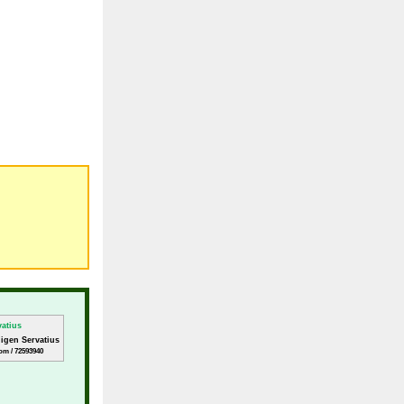
ligen Servatius
om / 72593940