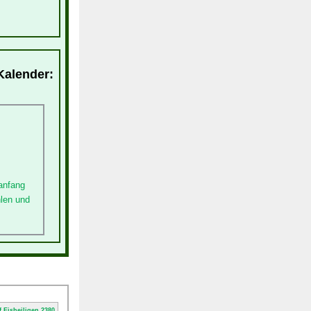
-Kalender:
anfang
hlen und