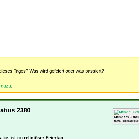
dieses Tages? Was wird gefeiert oder was passiert?
r dazu
.
vatius 2380
Statue des Eishei
tacna - stock.adobe.c
atius ist ein
religiöser Feiertag
.